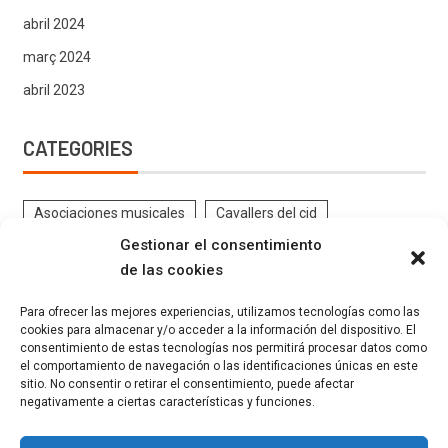
abril 2024
març 2024
abril 2023
CATEGORIES
Asociaciones musicales
Cavallers del cid
Gestionar el consentimiento
Contrabandistes
CRÒNIQUES DE FESTES
de las cookies
DOCUMENTS ANTICS FESTES
EL PROGRAMA
Para ofrecer las mejores experiencias, utilizamos tecnologías como las
ENTREVISTES
Estatutos
Eventos
Federació
cookies para almacenar y/o acceder a la información del dispositivo. El
FESTES GELADORS
Filaes
GALERIA FESTERA
consentimiento de estas tecnologías nos permitirá procesar datos como
el comportamiento de navegación o las identificaciones únicas en este
INSTRUCCIONS FESTERES
Kaimans
La Canyeta
sitio. No consentir o retirar el consentimiento, puede afectar
negativamente a ciertas características y funciones.
Llauraors
Marrocs
Moros Grocs
Moros Verds