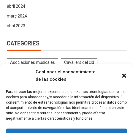
abril 2024
març 2024
abril 2023
CATEGORIES
Asociaciones musicales
Cavallers del cid
Gestionar el consentimiento
Contrabandistes
CRÒNIQUES DE FESTES
de las cookies
DOCUMENTS ANTICS FESTES
EL PROGRAMA
Para ofrecer las mejores experiencias, utilizamos tecnologías como las
ENTREVISTES
Estatutos
Eventos
Federació
cookies para almacenar y/o acceder a la información del dispositivo. El
consentimiento de estas tecnologías nos permitirá procesar datos como
FESTES GELADORS
Filaes
GALERIA FESTERA
el comportamiento de navegación o las identificaciones únicas en este
INSTRUCCIONS FESTERES
Kaimans
La Canyeta
sitio. No consentir o retirar el consentimiento, puede afectar
negativamente a ciertas características y funciones.
Llauraors
Marrocs
Moros Grocs
Moros Verds