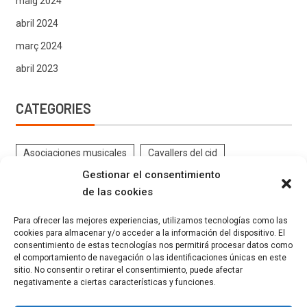
maig 2024
abril 2024
març 2024
abril 2023
CATEGORIES
Asociaciones musicales
Cavallers del cid
Gestionar el consentimiento
Contrabandistes
CRÒNIQUES DE FESTES
de las cookies
DOCUMENTS ANTICS FESTES
EL PROGRAMA
Para ofrecer las mejores experiencias, utilizamos tecnologías como las
ENTREVISTES
Estatutos
Eventos
Federació
cookies para almacenar y/o acceder a la información del dispositivo. El
consentimiento de estas tecnologías nos permitirá procesar datos como
FESTES GELADORS
Filaes
GALERIA FESTERA
el comportamiento de navegación o las identificaciones únicas en este
INSTRUCCIONS FESTERES
Kaimans
La Canyeta
sitio. No consentir o retirar el consentimiento, puede afectar
negativamente a ciertas características y funciones.
Llauraors
Marrocs
Moros Grocs
Moros Verds