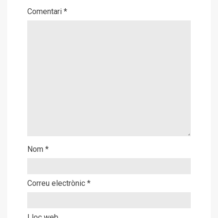
Comentari
*
Nom
*
Correu electrònic
*
Lloc web