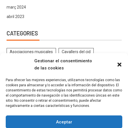
març 2024
abril 2023
CATEGORIES
Asociaciones musicales
Cavallers del cid
Gestionar el consentimiento
Contrabandistes
CRÒNIQUES DE FESTES
de las cookies
DOCUMENTS ANTICS FESTES
EL PROGRAMA
Para ofrecer las mejores experiencias, utilizamos tecnologías como las
ENTREVISTES
Estatutos
Eventos
Federació
cookies para almacenar y/o acceder a la información del dispositivo. El
consentimiento de estas tecnologías nos permitirá procesar datos como
FESTES GELADORS
Filaes
GALERIA FESTERA
el comportamiento de navegación o las identificaciones únicas en este
INSTRUCCIONS FESTERES
Kaimans
La Canyeta
sitio. No consentir o retirar el consentimiento, puede afectar
negativamente a ciertas características y funciones.
Llauraors
Marrocs
Moros Grocs
Moros Verds
Moros Vermells
MÚSICA
Noticias
Ordenanzas
Aceptar