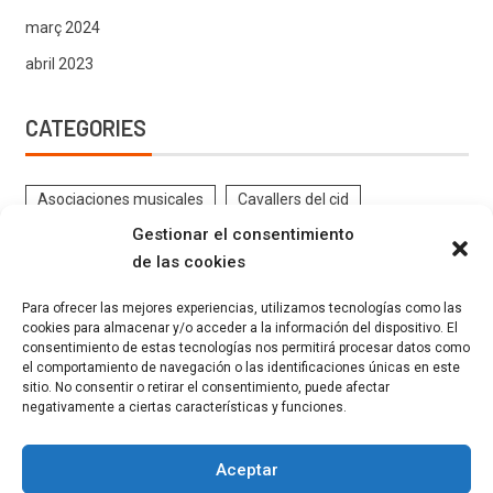
març 2024
abril 2023
CATEGORIES
Asociaciones musicales
Cavallers del cid
Gestionar el consentimiento
Contrabandistes
CRÒNIQUES DE FESTES
de las cookies
DOCUMENTS ANTICS FESTES
EL PROGRAMA
Para ofrecer las mejores experiencias, utilizamos tecnologías como las
ENTREVISTES
Estatutos
Eventos
Federació
cookies para almacenar y/o acceder a la información del dispositivo. El
consentimiento de estas tecnologías nos permitirá procesar datos como
FESTES GELADORS
Filaes
GALERIA FESTERA
el comportamiento de navegación o las identificaciones únicas en este
INSTRUCCIONS FESTERES
Kaimans
La Canyeta
sitio. No consentir o retirar el consentimiento, puede afectar
negativamente a ciertas características y funciones.
Llauraors
Marrocs
Moros Grocs
Moros Verds
Moros Vermells
MÚSICA
Noticias
Ordenanzas
Aceptar