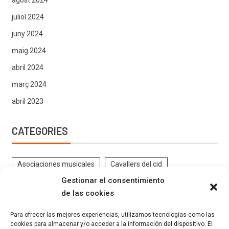
agost 2024
juliol 2024
juny 2024
maig 2024
abril 2024
març 2024
abril 2023
CATEGORIES
Asociaciones musicales
Cavallers del cid
Gestionar el consentimiento
Contrabandistes
CRÒNIQUES DE FESTES
de las cookies
DOCUMENTS ANTICS FESTES
EL PROGRAMA
Para ofrecer las mejores experiencias, utilizamos tecnologías como las
ENTREVISTES
Estatutos
Eventos
Federació
cookies para almacenar y/o acceder a la información del dispositivo. El