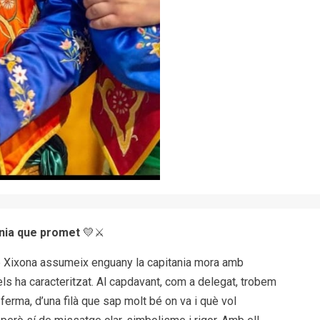
ania que promet
💛⚔️
de Xixona assumeix enguany la capitania mora amb
els ha caracteritzat. Al capdavant, com a delegat, trobem
 ferma, d’una filà que sap molt bé on va i què vol