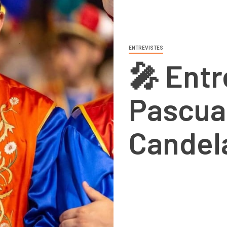
ENTREVISTES
🎤 Entr
Pascual
Candel