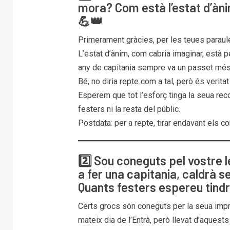
mora? Com està l’estat d’àni
💪👑
Primerament gràcies, per les teues paraul
L’estat d’ànim, com cabria imaginar, està p
any de capitania sempre va un passet més
Bé, no diria repte com a tal, però és verit
Esperem que tot l’esforç tinga la seua rec
festers ni la resta del públic.
Postdata: per a repte, tirar endavant els 
2️⃣ Sou coneguts pel vostre 
a fer una capitania, caldrà se
Quants festers espereu tindr
Certs grocs són coneguts per la seua imprevi
mateix dia de l’Entrà, però llevat d’aquest