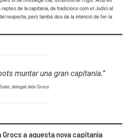
però sí de missatge clar, simbolisme i rigor. Amb ell
reptes de la capitania, de tradicions com el Judici al
del respecte, però també des de la intenció de fer-la
ots muntar una gran capitania.”
Soler, delegat dels Grocs
là Grocs a aquesta nova capitania