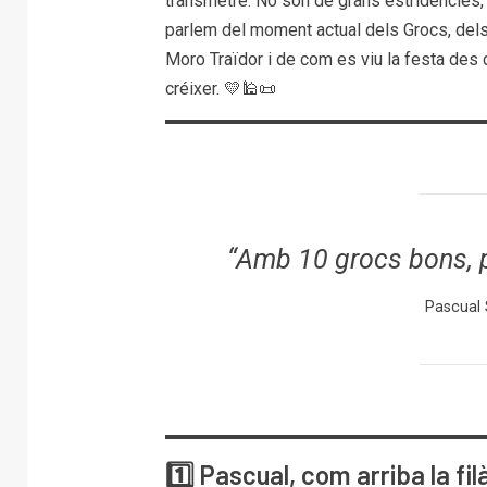
transmetre. No són de grans estridències, 
parlem del moment actual dels Grocs, dels 
Moro Traïdor i de com es viu la festa des 
créixer. 💛🕌📜
“Amb 10 grocs bons, p
Pascual 
1️⃣ Pascual, com arriba la fi