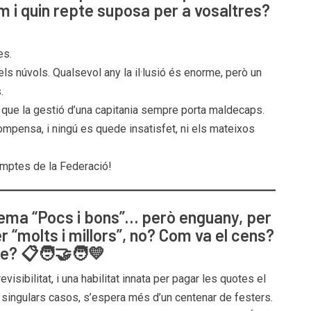
m i quin repte suposa per a vosaltres?
es.
els núvols. Qualsevol any la il·lusió és enorme, però un
.
at que la gestió d’una capitania sempre porta maldecaps.
ompensa, i ningú es quede insatisfet, ni els mateixos
comptes de la Federació!
lema “Pocs i bons”… però enguany, per
r “molts i millors”, no? Com va el cens?
e? 📋🧑‍🤝‍🧑💛
sibilitat, i una habilitat innata per pagar les quotes el
s singulars casos, s’espera més d’un centenar de festers.