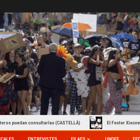
nsultarlas (CASTELLÀ)
El Fester Xixonenc publica les In
ICALES
ENTREVISTES
FILAES
UNDEF
FE