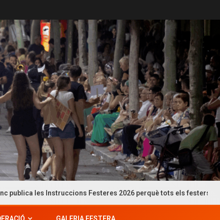
struccions Festeres 2026 perquè tots els festers puguen consultar-l
DERACIÓ
GALERIA FESTERA