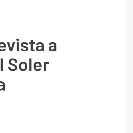
evista a
 Soler
a