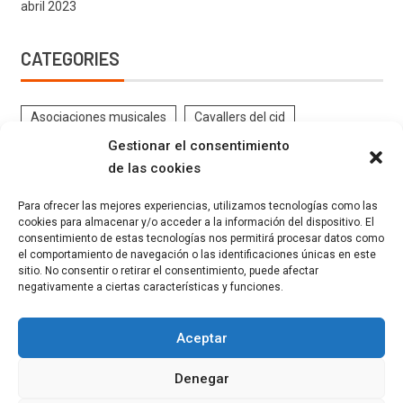
abril 2023
CATEGORIES
Asociaciones musicales
Cavallers del cid
Gestionar el consentimiento
Contrabandistes
CRÒNIQUES DE FESTES
de las cookies
DOCUMENTS ANTICS FESTES
EL PROGRAMA
Para ofrecer las mejores experiencias, utilizamos tecnologías como las
ENTREVISTES
Estatutos
Eventos
Federació
cookies para almacenar y/o acceder a la información del dispositivo. El
consentimiento de estas tecnologías nos permitirá procesar datos como
FESTES GELADORS
Filaes
GALERIA FESTERA
el comportamiento de navegación o las identificaciones únicas en este
INSTRUCCIONS FESTERES
Kaimans
La Canyeta
sitio. No consentir o retirar el consentimiento, puede afectar
negativamente a ciertas características y funciones.
Llauraors
Marrocs
Moros Grocs
Moros Verds
Moros Vermells
MÚSICA
Noticias
Ordenanzas
Aceptar
Pirates-Marinos
Reuniones
Denegar
REVISTA EL FESTER XIXONENC
Undef