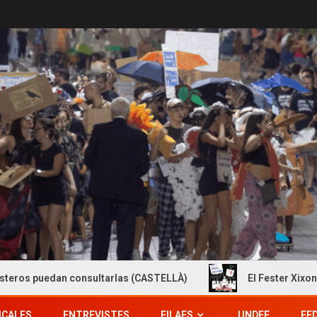
ultarlas (CASTELLÀ)
El Fester Xixonenc publica les Inst
ICALES
ENTREVISTES
FILAES
UNDEF
FE