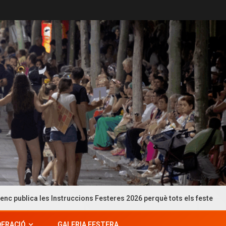
ruccions Festeres 2026 perquè tots els festers puguen consultar-les
DERACIÓ
GALERIA FESTERA