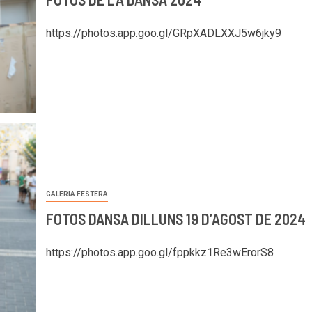
https://photos.app.goo.gl/GRpXADLXXJ5w6jky9
GALERIA FESTERA
FOTOS DANSA DILLUNS 19 D’AGOST DE 2024
https://photos.app.goo.gl/fppkkz1Re3wErorS8