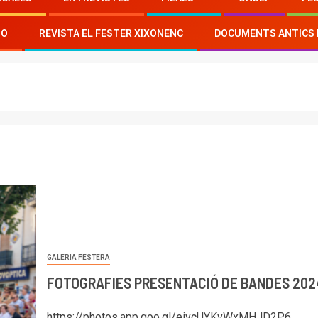
TO
REVISTA EL FESTER XIXONENC
DOCUMENTS ANTICS 
GALERIA FESTERA
FOTOGRAFIES PRESENTACIÓ DE BANDES 202
https://photos.app.goo.gl/eivcUYKvWxMHJD2P6